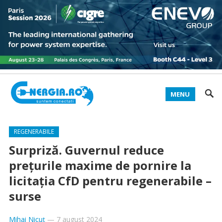
MENU
REGENERABILE
Surpriză. Guvernul reduce
prețurile maxime de pornire la
licitația CfD pentru regenerabile –
surse
Mihai Nicuț
—
7 august 2024